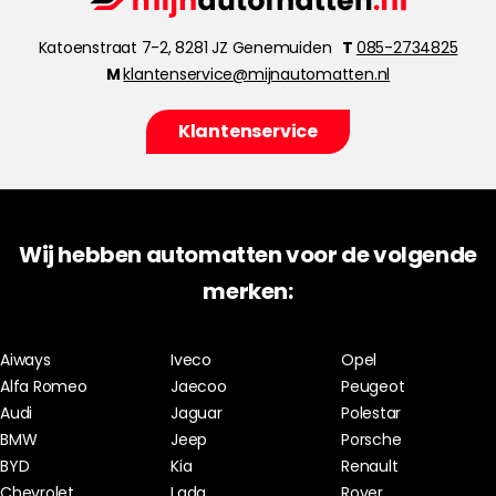
Katoenstraat 7-2, 8281 JZ Genemuiden
T
085-2734825
M
klantenservice@mijnautomatten.nl
Klantenservice
Wij hebben automatten voor de volgende
merken:
Aiways
Iveco
Opel
Alfa Romeo
Jaecoo
Peugeot
Audi
Jaguar
Polestar
BMW
Jeep
Porsche
BYD
Kia
Renault
Chevrolet
Lada
Rover