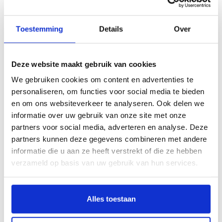
op kenteken zoeken:
Toestemming
Details
Over
Deze website maakt gebruik van cookies
We gebruiken cookies om content en advertenties te
personaliseren, om functies voor social media te bieden
en om ons websiteverkeer te analyseren. Ook delen we
informatie over uw gebruik van onze site met onze
partners voor social media, adverteren en analyse. Deze
Bel:
085 273 48 25
(lokaal tarief)
partners kunnen deze gegevens combineren met andere
informatie die u aan ze heeft verstrekt of die ze hebben
verzameld op basis van uw gebruik van hun services.
Ford Ecosport automatten op maat
Alles toestaan
bestellen