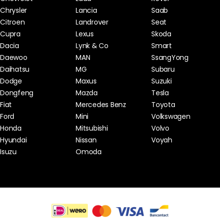
Chrysler
Lancia
Saab
Citroen
Landrover
Seat
Cupra
Lexus
Skoda
Dacia
Lynk & Co
Smart
Daewoo
MAN
SsangYong
Daihatsu
MG
Subaru
Dodge
Maxus
Suzuki
Dongfeng
Mazda
Tesla
Fiat
Mercedes Benz
Toyota
Ford
Mini
Volkswagen
Honda
Mitsubishi
Volvo
Hyundai
Nissan
Voyah
Isuzu
Omoda