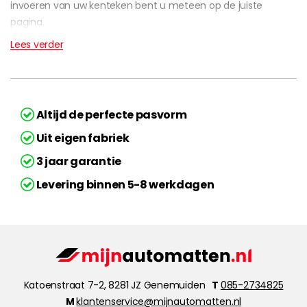
invoeren van uw kenteken bent u meteen op de juiste
pagina.
Lees verder
Altijd de perfecte pasvorm
Uit eigen fabriek
3 jaar garantie
Levering binnen 5-8 werkdagen
Katoenstraat 7-2, 8281 JZ Genemuiden
T
085-2734825
M
klantenservice@mijnautomatten.nl