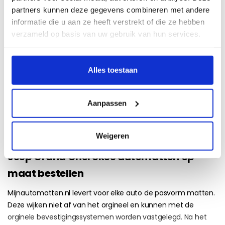
partners kunnen deze gegevens combineren met andere
informatie die u aan ze heeft verstrekt of die ze hebben
verzameld op basis van uw gebruik van hun services.
Alles toestaan
Bel:
085 273 48 25
(lokaal tarief)
Aanpassen
Weigeren
Jeep Grand Cherokee automatten op
maat bestellen
Mijnautomatten.nl levert voor elke auto de pasvorm matten.
Deze wijken niet af van het orgineel en kunnen met de
orginele bevestigingssystemen worden vastgelegd. Na het