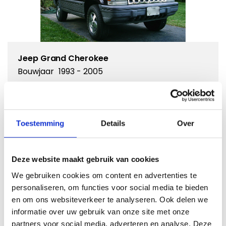
Jeep Grand Cherokee
Bouwjaar
1993 - 2005
Kies dit model
Toestemming
Details
Over
Deze website maakt gebruik van cookies
Ik weet het bouwjaar niet
We gebruiken cookies om content en advertenties te
Als u het bouwjaar niet weet van uw auto kunt u hier
personaliseren, om functies voor social media te bieden
op kenteken zoeken:
en om ons websiteverkeer te analyseren. Ook delen we
informatie over uw gebruik van onze site met onze
partners voor social media, adverteren en analyse. Deze