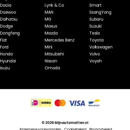
Dacia
Lynk & Co
Smart
Daewoo
MAN
SsangYong
Daihatsu
MG
Subaru
Dodge
Maxus
Suzuki
Dongfeng
Mazda
Tesla
Fiat
Mercedes Benz
Toyota
Ford
Mini
Volkswagen
Honda
Mitsubishi
Volvo
Hyundai
Nissan
Voyah
Isuzu
Omoda
© 2026 Mijnautomatten.nl
Algemene voorwaarden
Cookiebeleid
Privacybeleid