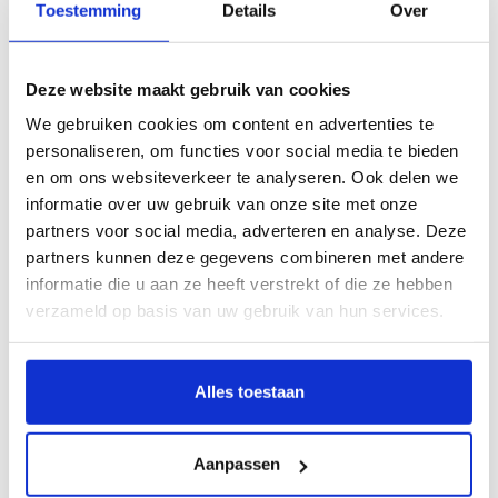
Toestemming
Details
Over
Deze website maakt gebruik van cookies
Opel Mokka
We gebruiken cookies om content en advertenties te
Bouwjaar
2013 - 2020
personaliseren, om functies voor social media te bieden
en om ons websiteverkeer te analyseren. Ook delen we
Kies dit model
informatie over uw gebruik van onze site met onze
partners voor social media, adverteren en analyse. Deze
partners kunnen deze gegevens combineren met andere
informatie die u aan ze heeft verstrekt of die ze hebben
verzameld op basis van uw gebruik van hun services.
Ik weet het bouwjaar niet
Als u het bouwjaar niet weet van uw auto kunt u hier
Alles toestaan
op kenteken zoeken:
Aanpassen