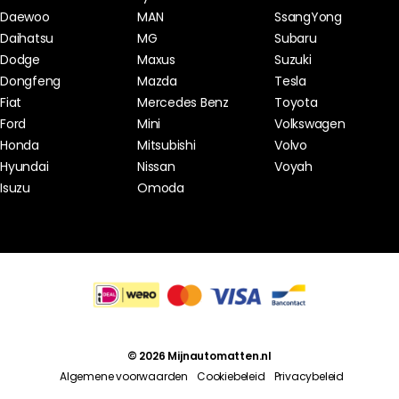
Daewoo
MAN
SsangYong
Daihatsu
MG
Subaru
Dodge
Maxus
Suzuki
Dongfeng
Mazda
Tesla
Fiat
Mercedes Benz
Toyota
Ford
Mini
Volkswagen
Honda
Mitsubishi
Volvo
Hyundai
Nissan
Voyah
Isuzu
Omoda
© 2026 Mijnautomatten.nl
Algemene voorwaarden
Cookiebeleid
Privacybeleid