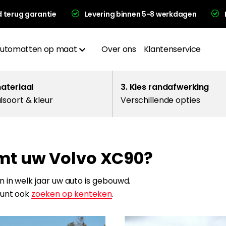
d terug garantie
Levering binnen 5-8 werkdagen
utomatten op maat
Over ons
Klantenservice
Materialen
materiaal
3. Kies randafwerking
lsoort & kleur
Verschillende opties
Afwerkingen
Hakplaat
omt uw Volvo XC90?
evering en garantie
 in welk jaar uw auto is gebouwd.
kunt ook
zoeken op kenteken
.