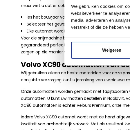
maar wist u dat er ook veel verschil zit tussen Volvo 
We gebruiken cookies om cont
websiteverkeer te analyseren
ies het bouwjaar van uw XC90 of voer het kenteken 
media, adverteren en analys
Selecteer het gewenste materiaal en kies een rand
verstrekt of die ze hebben v
Elke automat wordt door ons op maat uitgesneden
Voor die snijmachine beschikken we over sjablonen van
gegarandeerd perfect passen. Dat verzekert een probl
Weigeren
zorgen op die manier voor een esthetisch fraai en veilig
Volvo XC90 automatten van de 
Wij gebruiken alleen de beste materialen voor onze pas
een juiste verzorging kunt u jarenlang van uw nieuwe 
Onze automatten worden gemaakt met tapijtsoorten van
automatten. U kunt uw matten bestellen in Naaldvilt, vo
XC90 automatten is echter Velours Premium, onze mee
Iedere Volvo XC90 automat wordt met de hand afgewe
kwaliteit van ambachtelijk vakwerk. Met als resultaa