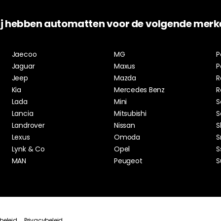
j hebben automatten voor de volgende merk
Jaecoo
MG
P
Jaguar
Maxus
P
Jeep
Mazda
R
Kia
Mercedes Benz
R
Lada
Mini
S
Lancia
Mitsubishi
S
Landrover
Nissan
S
Lexus
Omoda
S
Lynk & Co
Opel
S
MAN
Peugeot
S
beleid
Privacybeleid