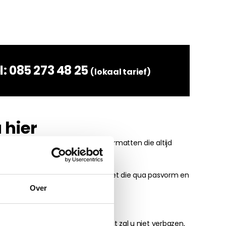
l:
085 273 48 25
(lokaal tarief)
 hier
 pasvormmatten. Volvo XC90 vloermatten die altijd
n wij altijd de perfecte automatset die qua pasvorm en
Over
oor bijvoorbeeld een Peugeot. Dat zal u niet verbazen,