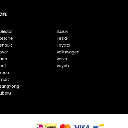
en:
olestar
Suzuki
orsche
Tesla
enault
Toyota
over
Volkswagen
aab
Volvo
eat
Voyah
koda
mart
sangYong
ubaru