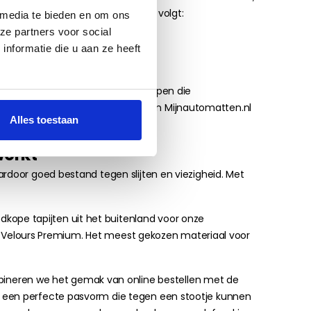
es kopen
werkt bij ons daarom als volgt:
 media te bieden en om ons
ze partners voor social
nformatie die u aan ze heeft
 bij ons Volvo XC90 automatten kopen die
automatten. Volvo XC90 matten van Mijnautomatten.nl
Alles toestaan
werkt
ardoor goed bestand tegen slijten en viezigheid. Met
kope tapijten uit het buitenland voor onze
oor Velours Premium. Het meest gekozen materiaal voor
ineren we het gemak van online bestellen met de
t een perfecte pasvorm die tegen een stootje kunnen