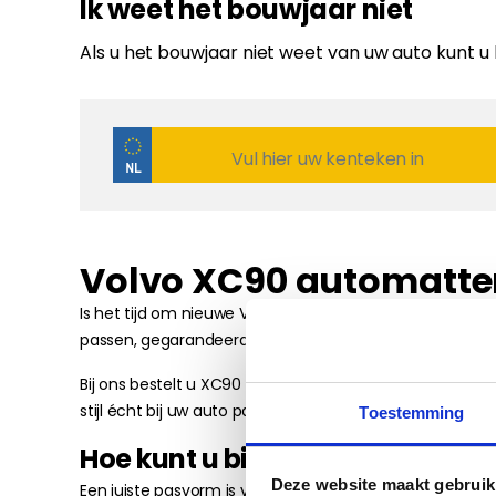
Ik weet het bouwjaar niet
Als u het bouwjaar niet weet van uw auto kunt u
Volvo XC90 automatten d
Is het tijd om nieuwe Volvo XC90 automatten kopen? Bi
passen, gegarandeerd. Hoe we dat verzorgen? U leest er
Bij ons bestelt u XC90 automatten met het gemak van o
stijl écht bij uw auto passen.
Toestemming
Hoe kunt u bij ons Volvo XC90
Deze website maakt gebruik
Een juiste pasvorm is van groot belang bij uw nieuwe 