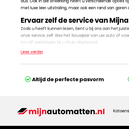
dus. Ook in die afwerking heeft u verschillende opties
met luxe leer uitstraling, maar ook een rand van garen
Ervaar zelf de service van Mi
Zoals u heeft kunnen lezen, bent u bij ons aan het ju
onze service zelf. Kies het bouwjaar van uw auto of v
tot vijf werkdagen bij u thuis afgeleverd.
Lees verder
Altijd de perfecte pasvorm
Katoens