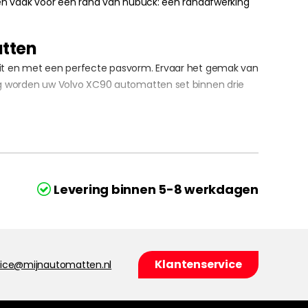
ezen vaak voor een rand van nubuck: een randafwerking
atten
teit en met een perfecte pasvorm. Ervaar het gemak van
ing worden uw Volvo XC90 automatten set binnen drie
Levering binnen 5-8 werkdagen
Klantenservice
vice@mijnautomatten.nl