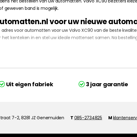
 tijdens het bestellen van uw automatten. Volvo XC90 bezitters ki
 of geweven band is mogelijk.
jnautomatten.nl voor uw nieuwe autom
iste adres voor automatten voor uw Volvo XC90 van de beste kwali
oer het kenteken in en stel uw ideale mattenset samen. Na bestell
Uit eigen fabriek
3 jaar garantie
traat 7-2, 8281 JZ Genemuiden
T
085-2734825
M
klantenser