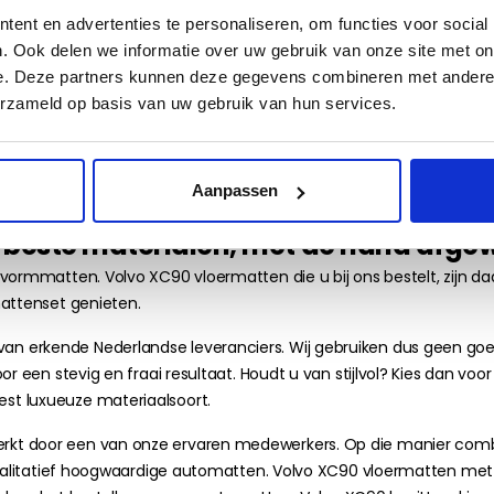
XC90 automatten onderling, afhankelijk van het bouwjaar?
Automatj
ent en advertenties te personaliseren, om functies voor social
. Ook delen we informatie over uw gebruik van onze site met on
in
e. Deze partners kunnen deze gegevens combineren met andere i
afwerking
erzameld op basis van uw gebruik van hun services.
 met een computergestuurde snijmachine
 vrijwel elk model van alle bekende automerken. Daardoor kunt u
eemloze aansluiting op de bevestigingspunten van de originele 
Aanpassen
 eindresultaat.
beste materialen, met de hand afge
vormmatten. Volvo XC90 vloermatten die u bij ons bestelt, zijn da
mattenset genieten.
 erkende Nederlandse leveranciers. Wij gebruiken dus geen goed
or een stevig en fraai resultaat. Houdt u van stijlvol? Kies dan v
st luxueuze materiaalsoort.
rkt door een van onze ervaren medewerkers. Op die manier comb
t kwalitatief hoogwaardige automatten. Volvo XC90 vloermatten me