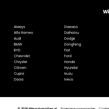
Wi
Aiways
Daewoo
Alfa Romeo
Daihatsu
Audi
Dodge
BMW
Dongfeng
BYD
Fiat
Chevrolet
Ford
Chrysler
Honda
Citroen
Hyundai
Cupra
Isuzu
Dacia
Iveco
© 2026 Mijnautomatten.nl
Algemene voorwaarden
Cookie